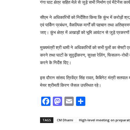
गंगा घाट क्षेत्र सहित मेले से जुड़े सभी निर्माण एवं मेंटेनेंस क
सीएम ने अधिकारियों को निर्देशित किया कि कुंभ में करोड़ों 
एवं पार्किंग प्रबंधन, वैकल्पिक मार्गों की पहचान तथा अतिक
जाए। कुंभ क्षेत्र में अखाड़ों को भूमि आवंटन से जुड़े प्रकरणो
मुख्यमंत्री श्री धामी ने अधिकारियों को सभी पुलों का सेफ्ट
करने तथा घाटों के सुदृढ़ीकरण, सुरक्षा रेलिंग, फिसलन-रोधी व्
करने के निर्देश दिए।
इस दौरान सांसद त्रिवेंद्र सिंह रावत, कैबिनेट मंत्री सतपाल
मेयर श्रीमती किरण जैसल उपस्थित रहे।
F
M
E
S
a
a
m
h
c
st
ai
ar
TAGS
CM Dhami
High-level meeting on preparat
e
o
l
e