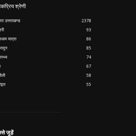
कप्रिय श्रेणी
ारा उत्तराखण्ड
2378
हरी
93
रधाम यात्रा
86
हरादून
85
ास्थ्य
74
श
67
ोली
58
द्वार
55
से जुड़ें