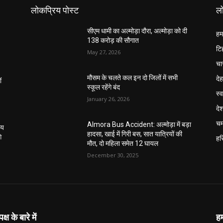
लोकप्रिय पोस्ट
लो
सीएम धामी का अल्मोड़ा दौरा, अल्मोड़ा को दी
हम
138 करोड़ की सौगात
टि
May 27, 2026
चा
दे
मौसम के चलते कल इन दो जिलों में सभी
ं
स्कूल रहेंगे बंद
स्व
January 26, 2026
दे
चम
Almora Bus Accident: अल्मोड़ा में बड़ा
ाय
हादसा, खाई में गिरी बस, सात यात्रियों की
े
हरि
मौत, दो महिला समेत 12 घायल
December 30, 2025
्ष के बारे में
हम