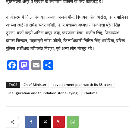
मुख्यमंत्री क्षेत्र व प्रदेश के सर्वागींण विकास के लिए कटिबद्ध है।
कार्यक्रम में जिला पंचायत अध्यक्ष अजय मौर्य, विधायक शिव अरोरा, नगर पालिका
अध्यक्ष खटीमा रामेश चंद्र जोशी, नगर पंचायत अध्यक्ष नानकमत्ता प्रेम सिंह
टूरना, दर्जा मंत्री अनिल कपूर डब्बू, फरजाना बेगम, मंजीत सिंह, जिलाध्यक्ष
कमल जिन्दल, महामंत्री रमेश जोशी, जिलाधिकारी नितिन सिंह भदौरिया, वरिष्ठ
पुलिस अधीक्षक मणिकांत मिश्रा, एवं अन्य लोग मौजूद रहे।
F
M
E
S
a
a
m
h
c
st
ai
ar
TAGS
Chief Minister
development plan worth Rs 33 crore
e
o
l
e
inauguration and foundation stone laying
Khatima
b
d
o
o
o
n
k