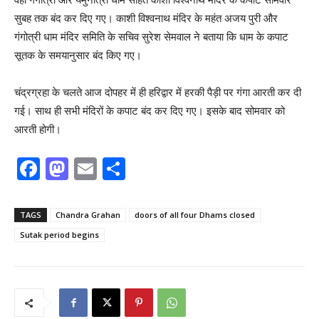
सुबह तक बंद कर दिए गए। काशी विश्वनाथ मंदिर के महंत अजय पुरी और
गंगोत्री धाम मंदिर समिति के सचिव सुरेश सेमवाल ने बताया कि धाम के कपाट
सूतक के समयानुसार बंद किए गए।
चंद्रग्रहा के चलते आज दोपहर में ही हरिद्वार में हरकी पैड़ी पर गंगा आरती कर दी
गई। साथ ही सभी मंदिरों के कपाट बंद कर दिए गए। इसके बाद सोमवार को
आरती होगी।
F
M
E
S
a
a
m
h
c
st
ai
ar
TAGS
Chandra Grahan
doors of all four Dhams closed
e
o
l
e
Sutak period begins
b
d
o
o
o
n