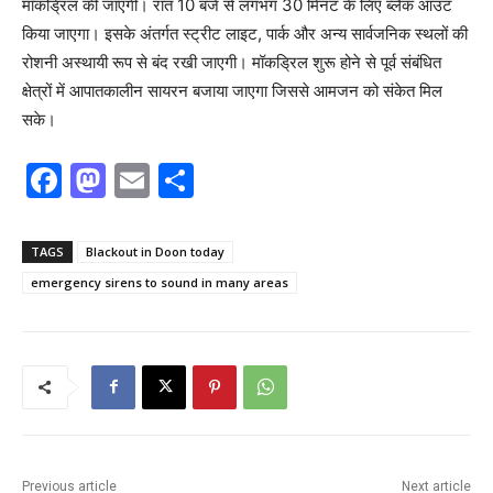
मॉकड्रिल की जाएगी। रात 10 बजे से लगभग 30 मिनट के लिए ब्लैक आउट
किया जाएगा। इसके अंतर्गत स्ट्रीट लाइट, पार्क और अन्य सार्वजनिक स्थलों की
रोशनी अस्थायी रूप से बंद रखी जाएगी। मॉकड्रिल शुरू होने से पूर्व संबंधित
क्षेत्रों में आपातकालीन सायरन बजाया जाएगा जिससे आमजन को संकेत मिल
सके।
F
M
E
S
a
a
m
h
c
st
ai
ar
TAGS
Blackout in Doon today
e
o
l
e
emergency sirens to sound in many areas
b
d
o
o
o
n
k
Previous article
Next article