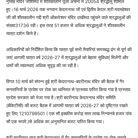
नृसिंह मंदिर जोशीमठ में शीतकालीन पूजा अर्चना में 20054 श्रद्धालु शामिल
हुए।16 मार्च 2026 तक भगवान केदारनाथ जी एवं द्वितीय केदार श्री मदमहेश्वर
जी की शीतकालीन गद्दी श्री ओंकारेश्वर मंदिर उखीमठ पहुंचने वाले श्रद्धालुओं की
संख्या31736 रही। इस तरह 51 हजार से अधिक श्रद्धालुओं ने शीतकालीन
यात्रा दर्शन किये है।
अधिकारियों को निर्देशित किया कि यात्रा पूर्व सभी तैयारियां समयबद्ध ढंग से पूर्ण की
जाएं आगामी यात्रा वर्ष 2026-27 में श्रद्धालुओं को बेहतर सुविधाएं मिलेंगी और
धामों की व्यवस्थाएं अधिक सुदृढ़ की जा रही है।
विगत 10 मार्च को संपन्न हुई श्री केदारनाथ-बदरीनाथ मंदिर की बैठक में गैर
सनातनियों के प्रवेश पर रोक का ध्वनिमत से प्रस्ताव पारित किया गया है प्रस्ताव
प्रदेश सरकार को भेजा गया है।श्री बदरीनाथ केदारनाथ मंदिर समिति
(बीकेटीसी) की बजट बैठक में आगामी यात्रा वर्ष 2026-27 को दृष्टिगत रखते
हुए लिए 1210799501 ( एक सौ इक्कीस करोड़ सात लाख निन्यानबे हजार पांच
सौ एक रूपये )से अधिक का अनुमानित बजट पारित किया गया।
श्री बदरीनाथ तथा श्री केदारनाथ में गैर सनातनियों के प्रवेश पर रोक लगाने