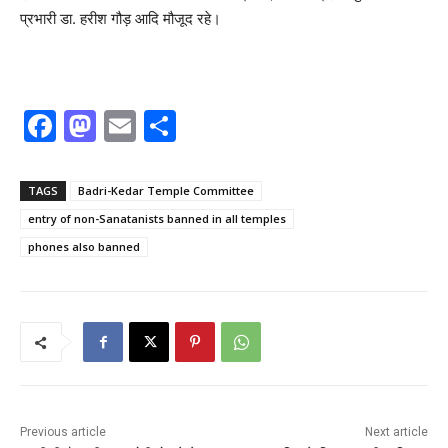
प्रभारी डा. हरीश गौड़ आदि मौजूद रहे।
F
M
E
S
a
a
m
h
c
st
ai
ar
TAGS
Badri-Kedar Temple Committee
e
o
l
e
entry of non-Sanatanists banned in all temples
b
d
phones also banned
o
o
o
n
k
Previous article
Next article