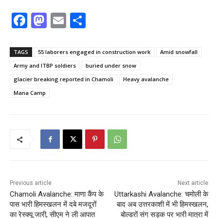
F
M
E
S
a
a
m
h
c
st
ai
ar
TAGS
55 laborers engaged in construction work
Amid snowfall
e
o
l
e
Army and ITBP soldiers
buried under snow
b
d
glacier breaking reported in Chamoli
Heavy avalanche
o
o
Mana Camp
o
n
k
Previous article
Next article
Chamoli Avalanche: माणा कैंप के
Uttarkashi Avalanche: चमोली के
पास भारी हिमस्खलन में दबे मजदूरों
बाद अब उत्तरकाशी में भी हिमस्खलन,
का रेस्क्यू जारी, सीएम ने ली आपात
बोल्डरों संग सड़क पर भारी मात्रा में