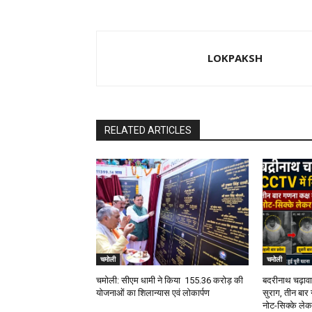
LOKPAKSH
RELATED ARTICLES
चमोली
चमोली
चमोली: सीएम धामी ने किया ₹ 155.36 करोड़ की
बदरीनाथ चढ़ावा
योजनाओं का शिलान्यास एवं लोकार्पण
सुराग, तीन बार 
नोट-सिक्के ले