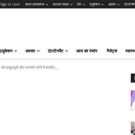
Sign in / Join
हमारा उत्तराखण्ड
चारधाम यात्रा
देश
एजुकेशन
अवसर
एंटरटेनमे
एजुकेशन
अवसर
एंटरटेनमेंट
आज का पंचांग
गैजेट्स
स्वास्थ
हे श्रद्धालुओं और स्थानीय लोगों में मारपीट,...