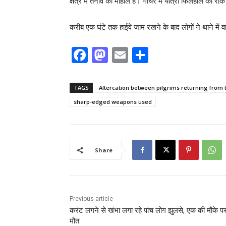
क्षेत्र में तनाव का माहौल है। गौचर में यात्रा फिलहाल को रोक
करीब एक घंटे तक हाईवे जाम रखने के बाद लोगों ने थाने में व
F
M
E
S
a
a
m
h
c
st
ai
ar
TAGS
Altercation between pilgrims returning from
e
o
l
e
sharp-edged weapons used
b
d
o
o
o
n
Share
k
Previous article
करंट लगने से खंभा लगा रहे पांच लोग झुलसे, एक की मौके पर
मौत