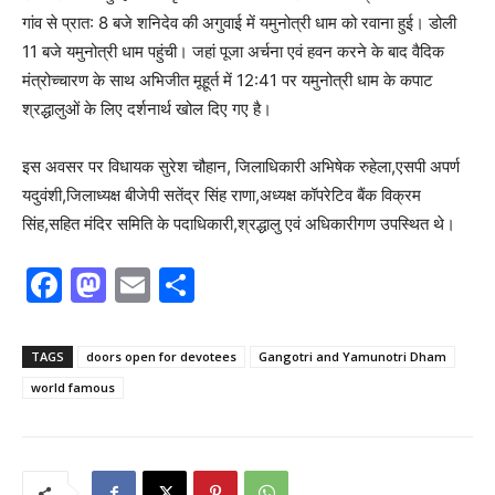
गांव से प्रात: 8 बजे शनिदेव की अगुवाई में यमुनोत्री धाम को रवाना हुई। डोली
11 बजे यमुनोत्री धाम पहुंची। जहां पूजा अर्चना एवं हवन करने के बाद वैदिक
मंत्रोच्चारण के साथ अभिजीत मूहूर्त में 12:41 पर यमुनोत्री धाम के कपाट
श्रद्धालुओं के लिए दर्शनार्थ खोल दिए गए है।
इस अवसर पर विधायक सुरेश चौहान, जिलाधिकारी अभिषेक रुहेला,एसपी अपर्ण
यदुवंशी,जिलाध्यक्ष बीजेपी सतेंद्र सिंह राणा,अध्यक्ष कॉपरेटिव बैंक विक्रम
सिंह,सहित मंदिर समिति के पदाधिकारी,श्रद्धालु एवं अधिकारीगण उपस्थित थे।
F
M
E
S
a
a
m
h
c
st
ai
ar
TAGS
doors open for devotees
Gangotri and Yamunotri Dham
e
o
l
e
world famous
b
d
o
o