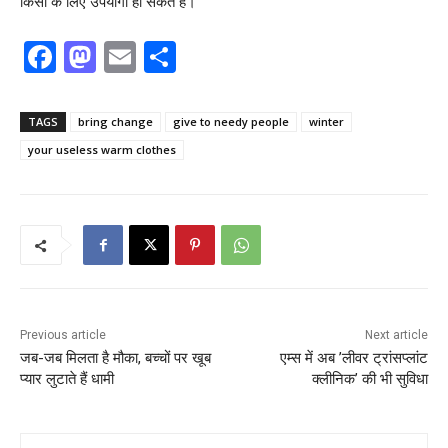
किसी के लिए उपयोगी हो सकते हैं।
F
M
E
S
a
a
m
h
c
st
ai
ar
TAGS
bring change
give to needy people
winter
e
o
l
e
your useless warm clothes
b
d
o
o
o
n
k
Previous article
Next article
जब-जब मिलता है मौका, बच्चों पर खूब
एम्स में अब ’लीवर ट्रांसप्लांट
प्यार लुटाते हैं धामी
क्लीनिक’ की भी सुविधा