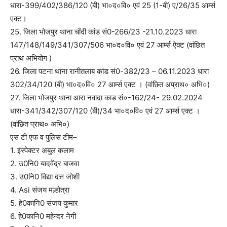
धारा-399/402/386/120 (बी) भा०द०वि० एवं 25 (1-बी) ए/26/35 आर्म्स
एक्ट।
25. जिला भोजपुर थाना चाँदी कांड सं0-266/23 -21.10.2023 धारा
147/148/149/341/307/506 भा०द०वि० एवं 27 आर्म्स ऐक्ट (वांछित
प्राथ अभियोग )
26. जिला पटना थाना रानीतलाब कांड सं0-382/23 – 06.11.2023 धारा
302/34/120 (बी) भा०द०वि० 27 आर्म्स एक्ट । (वांछित अप्राथ० अभि०)
27. जिला भोजपुर थाना आरा नवादा काड सं०-162/24- 29.02.2024
धारा-341/342/307/120 (बी)/34 भा०द०वि० एवं 27 आर्म्स एक्ट ।
(वांछित प्राथ० अभि०)
एस टी एफ व पुलिस टीम–
1. इंस्पेक्टर अबुल कलाम
2. उ0नि0 यादवेंद्र बाजवा
3. उ0नि0 विद्या दत्त जोशी
4. Asi संजय मल्होत्रा
5. हे0कानि0 संजय कुमार
6. हे0कानि0 महेन्दर नेगी