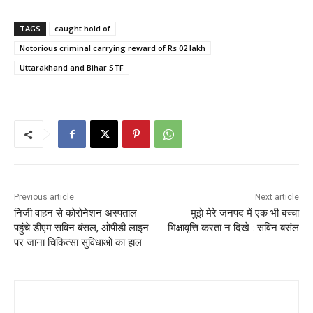
a
a
m
h
c
st
ai
ar
TAGS
caught hold of
e
o
l
e
Notorious criminal carrying reward of Rs 02 lakh
b
d
Uttarakhand and Bihar STF
o
o
o
n
k
Previous article
Next article
निजी वाहन से कोरोनेशन अस्पताल
मुझे मेरे जनपद में एक भी बच्चा
पहुंचे डीएम सविन बंसल, ओपीडी लाइन
भिक्षावृत्ति करता न दिखे : सविन बसंल
पर जाना चिकित्सा सुविधाओं का हाल