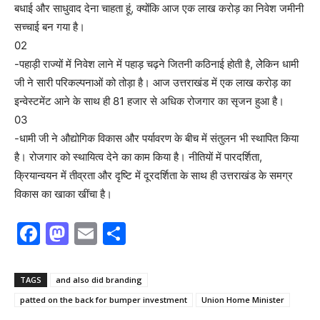
बधाई और साधुवाद देना चाहता हूं, क्योंकि आज एक लाख करोड़ का निवेश जमीनी
सच्चाई बन गया है।
02
-पहाड़ी राज्यों में निवेश लाने में पहाड़ चढ़ने जितनी कठिनाई होती है, लेेकिन धामी
जी ने सारी परिकल्पनाओं को तोड़ा है। आज उत्तराखंड में एक लाख करोड़ का
इन्वेस्टमेंट आने के साथ ही 81 हजार से अधिक रोजगार का सृजन हुआ है।
03
-धामी जी ने औद्योगिक विकास और पर्यावरण के बीच में संतुलन भी स्थापित किया
है। रोजगार को स्थायित्व देने का काम किया है। नीतियों में पारदर्शिता,
क्रियान्वयन में तीव्रता और दृष्टि में दूरदर्शिता के साथ ही उत्तराखंड के समग्र
विकास का खाका खींचा है।
F
M
E
S
a
a
m
h
c
st
ai
ar
TAGS
and also did branding
e
o
l
e
patted on the back for bumper investment
Union Home Minister