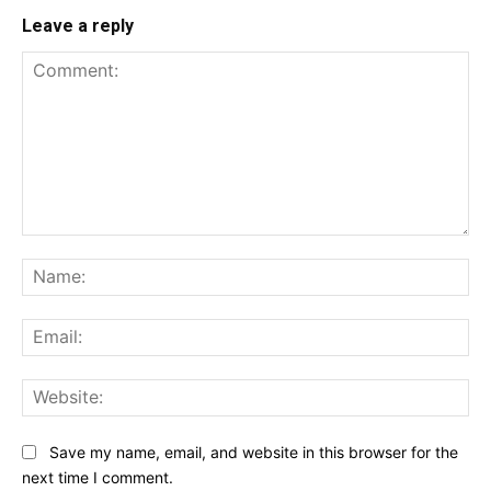
Leave a reply
Comment:
Na
Ema
Web
Save my name, email, and website in this browser for the
next time I comment.