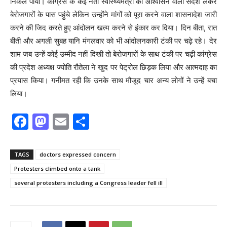
निकल पाया। कांग्रेस के कई नेता स्वास्थ्यमंत्री का आश्वासन वाला संदेश लेकर
बेरोजगारों के पास पहुंचे लेकिन उन्होंने मांगों को पूरा करने वाला शासनादेश जारी
करने की जिद करते हुए आंदोलन खत्म करने से इंकार कर दिया। दिन बीता, रात
बीती और अगली सुबह यानि मंगलवार को भी आंदोलनकारी टंकी पर चढ़े रहे। देर
शाम जब उन्हें कोई उम्मीद नहीं दिखी तो बेरोजगारों के साथ टंकी पर चढ़ी कांग्रेस
की प्रदेश अध्यक्ष ज्योति रौतेला ने खुद पर पेट्रोल छिड़क लिया और आत्मदाह का
प्रयास किया। गनीमत रही कि उनके साथ मौजूद चार अन्य लोगों ने उन्हें बचा
लिया।
F
M
E
S
a
a
m
h
c
st
ai
ar
TAGS
doctors expressed concern
e
o
l
e
Protesters climbed onto a tank
b
d
several protesters including a Congress leader fell ill
o
o
o
n