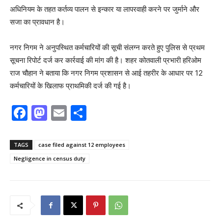
अधिनियम के तहत कर्तव्य पालन से इन्कार या लापरवाही करने पर जुर्माने और
सजा का प्रावधान है।
नगर निगम ने अनुपस्थित कर्मचारियों की सूची संलग्न करते हुए पुलिस से प्रथम
सूचना रिपोर्ट दर्ज कर कार्रवाई की मांग की है। शहर कोतवाली प्रभारी हरिओम
राज चौहान ने बताया कि नगर निगम प्रशासन से आई तहरीर के आधार पर 12
कर्मचारियों के खिलाफ प्राथमिकी दर्ज की गई है।
F
M
E
S
a
a
m
h
c
st
ai
ar
TAGS
case filed against 12 employees
e
o
l
e
Negligence in census duty
b
d
o
o
o
n