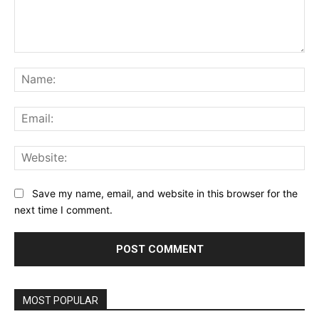
Comment:
Na
Ema
Web
Save my name, email, and website in this browser for the
next time I comment.
MOST POPULAR