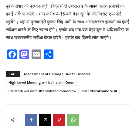
बृहस्पतिवार को प्रधानमंत्री नरेंद्र मोदी उत्तराखंड के आपदाग्रस्त इलाकों का
हवाई सर्वेक्षण करेंगे। शाम करीब 4:15 बजे देहरादून के जौलीग्रांट एयरपोर्ट
पहुंचेंगे। यहां से मुख्यमंत्री पुष्कर सिंह धामी के साथ आपदाग्रस्त इलाकों का हवाई
सर्वेक्षण करने के लिए रवाना होंगे। इसके बाद पांच बजे देहरादून में अधिकारियों के
साथ उच्चस्तरीय समीक्षा बैठक करेंगे। इसके बाद दिल्ली लौट जाएंगे।
F
M
E
S
a
a
m
h
c
st
ai
ar
TAGS
Assessment of Damage Due to Disaster
e
o
l
e
High Level Meeting will be held in Doon
b
d
PM Modi will visit Uttarakhand tomorrow
PM Uttarakhand Visit
o
o
o
n
k