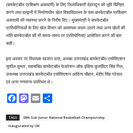
(बास्केटबॉल प्रशिक्षण अकादमी) के लिए जिलाधिकारी देहरादून को भूमि चिन्हित
करने तथा हल्द्वानी में निर्माणाधीन खेल विश्वविद्यालय के पास बास्केटबॉल प्रशिक्षण
अकादमी की व्यवस्था करने के निर्देश दिए। मुख्यमंत्री ने बास्केटबॉल
प्रतियोगिताओं के लिए खेल विभाग को आवश्यक कदम उठाने तथा अन्य खेलों की
भांति बास्केटबॉल की भी समय-समय पर प्रतियोगिताएं आयोजित करने की बात
कही।
इस अवसर पर विधायक खजान दास, अध्यक्ष उत्तराखंड बास्केटबॉल एसोसिएशन
सुशील कुमार, महासचिव बास्केटबॉल फेडरेशन ऑफ इंडिया कुलविंदर सिंह गिल,
उपाध्यक्ष उत्तराखंड बास्केटबॉल एसोसिएशन आदित्य चौहान, मंदीप सिंह ग्रेवाल
एवं अन्य गणमान्य उपस्थित थे।
F
M
E
S
a
a
m
h
c
st
ai
ar
TAGS
50th Sub-Junior National Basketball Championship
e
o
l
e
inaugurated by CM