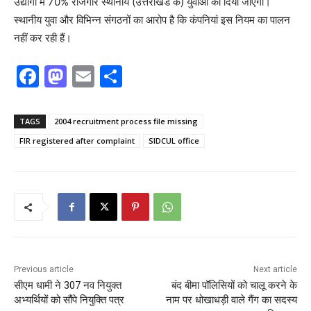
उद्योगों में 70% रोजगार स्थानीय (उत्तराखंड के) युवाओं को दिया जाएगा।
स्थानीय युवा और विभिन्न संगठनों का आरोप है कि कंपनियां इस नियम का पालन
नहीं कर रही हैं।
F
M
E
S
a
a
m
h
c
st
ai
ar
TAGS
2004 recruitment process file missing
e
o
l
e
FIR registered after complaint
SIDCUL office
b
d
o
o
o
n
k
Previous article
Next article
सीएम धामी ने 307 नव नियुक्त
बंद बीमा पॉलिसियों को चालू करने के
अभ्यर्थियों को सौंपे नियुक्ति पत्र
नाम पर धोखाधड़ी वाले गैंग का सदस्य