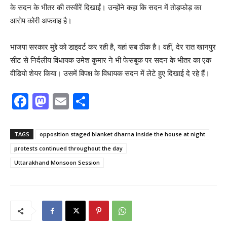
के सदन के भीतर की तस्वीरें दिखाईं। उन्होंने कहा कि सदन में तोड़फोड़ का
आरोप कोरी अफवाह है।
भाजपा सरकार मुद्दे को डाइवर्ट कर रही है, यहां सब ठीक है। वहीं, देर रात खानपुर
सीट से निर्दलीय विधायक उमेश कुमार ने भी फेसबुक पर सदन के भीतर का एक
वीडियो शेयर किया। उसमें विपक्ष के विधायक सदन में लेटे हुए दिखाई दे रहे हैं।
F
M
E
S
a
a
m
h
c
st
ai
ar
TAGS
opposition staged blanket dharna inside the house at night
e
o
l
e
protests continued throughout the day
b
d
Uttarakhand Monsoon Session
o
o
o
n
k