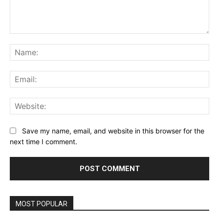
Comment:
Na
Ema
Web
Save my name, email, and website in this browser for the
next time I comment.
MOST POPULAR