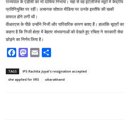
राज्यपाल के एडीसी का भी दायित्व निभाया। यहां से वह इंटेलीजेंस ब्यूरो में केंद्रीय
प्रतिनियुक्ति पर रहीं। अचानक सोशल मीडिया पर उनके इस्तीफे की खबरें
वायरल होने लगी थी।
वीआरएस के पीछे उन्होंने निजी और पारिवारिक कारण बताए हैं। हालांकि सूत्रों का
कहना है कि निजी क्षेत्र में बेहतर संभावनाओं को देखते हुए रचिता ने सरकारी सेवा
छोड़ने का निर्णय लिया है।
F
M
E
S
a
a
m
h
c
st
ai
ar
TAGS
IPS Rachita Juyal's resignation accepted
e
o
l
e
she applied for VRS
uttarakhand
b
d
o
o
o
n
k