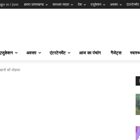
ign in / Join
हमारा उत्तराखण्ड
चारधाम यात्रा
देश
एजुकेशन
अवसर
एंटरटेनमेंट
एजुकेशन
अवसर
एंटरटेनमेंट
आज का पंचांग
गैजेट्स
स्वास्थ
हनों को तोहफा