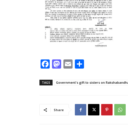
F
M
E
S
a
a
m
h
c
st
ai
ar
TAGS
Government's gift to sisters on Rakshabandh
e
o
l
e
b
d
o
o
Share
o
n
k