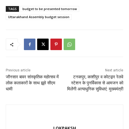
c
st
ai
ar
TAGS
budget to be presented tomorrow
e
o
l
e
Uttarakhand Assembly budget session
b
d
o
o
o
n
k
Previous article
Next article
जौनसार बावर सांस्कृतिक महोत्सव में
टनकपुर, काशीपुर व कोटद्वार रेलवे
लोक कलाकारों के साथ झूमे सीएम
स्टेशन के पुनर्विकास से आमजन को
धामी
मिलेंगी अत्याधुनिक सुविधाएं: मुख्यमंत्री
LOKPAKSH