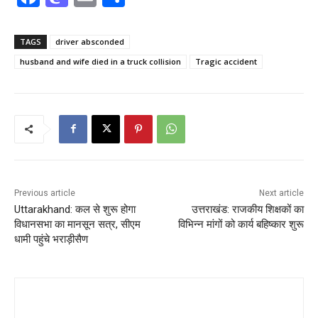
a
a
m
h
c
st
ai
ar
TAGS
driver absconded
e
o
l
e
husband and wife died in a truck collision
Tragic accident
b
d
o
o
o
n
k
Previous article
Next article
Uttarakhand: कल से शुरू होगा
उत्तराखंड: राजकीय शिक्षकों का
विधानसभा का मानसून सत्र, सीएम
विभिन्न मांगों को कार्य बहिष्कार शुरू
धामी पहुंचे भराड़ीसैण