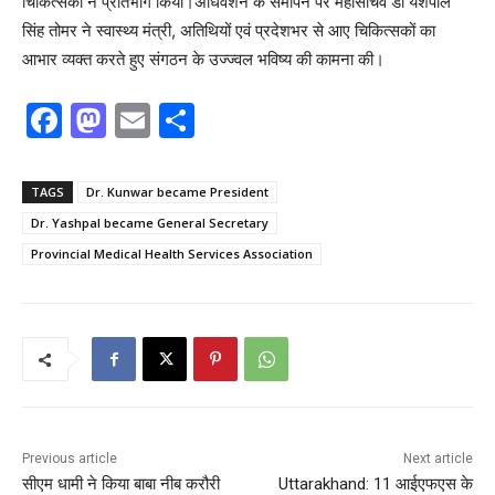
चिकित्सकों ने प्रतिभाग किया।अधिवेशन के समापन पर महासचिव डॉ यशपाल
सिंह तोमर ने स्वास्थ्य मंत्री, अतिथियों एवं प्रदेशभर से आए चिकित्सकों का
आभार व्यक्त करते हुए संगठन के उज्ज्वल भविष्य की कामना की।
F
M
E
S
a
a
m
h
c
st
ai
ar
TAGS
Dr. Kunwar became President
e
o
l
e
Dr. Yashpal became General Secretary
b
d
Provincial Medical Health Services Association
o
o
o
n
k
Previous article
Next article
सीएम धामी ने किया बाबा नीब करौरी
Uttarakhand: 11 आईएफएस के