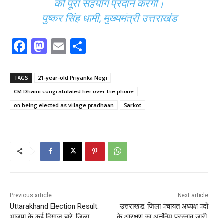
को पूरा सहयोग प्रदान करेगी।
पुष्कर सिंह धामी, मुख्यमंत्री उत्तराखंड
F
M
E
S
a
a
m
h
c
st
ai
ar
TAGS
21-year-old Priyanka Negi
e
o
l
e
CM Dhami congratulated her over the phone
b
d
on being elected as village pradhaan
Sarkot
o
o
o
n
k
Previous article
Next article
Uttarakhand Election Result:
उत्तराखंड: जिला पंचायत अध्यक्ष पदों
भाजपा के कई दिग्गज हारे, जिला
के आरक्षण का अनंतिम प्रस्ताव जारी,