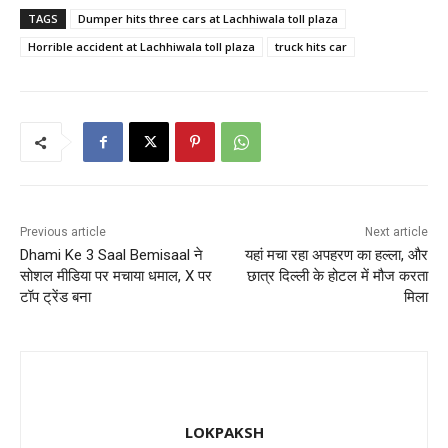
c
st
ai
ar
TAGS
Dumper hits three cars at Lachhiwala toll plaza
e
o
l
e
Horrible accident at Lachhiwala toll plaza
truck hits car
b
d
o
o
o
n
k
Previous article
Next article
Dhami Ke 3 Saal Bemisaal ने
यहां मचा रहा अपहरण का हल्ला, और
सोशल मीडिया पर मचाया धमाल, X पर
छात्र दिल्ली के होटल में मौज करता
टॉप ट्रेंड बना
मिला
LOKPAKSH