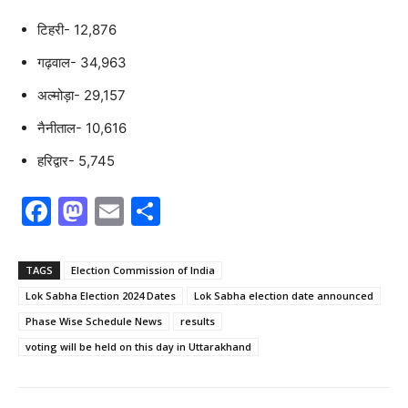
टिहरी- 12,876
गढ़वाल- 34,963
अल्मोड़ा- 29,157
नैनीताल- 10,616
हरिद्वार- 5,745
F
M
E
S
a
a
m
h
c
st
ai
ar
TAGS
Election Commission of India
e
o
l
e
Lok Sabha Election 2024 Dates
Lok Sabha election date announced
b
d
Phase Wise Schedule News
results
o
o
voting will be held on this day in Uttarakhand
o
n