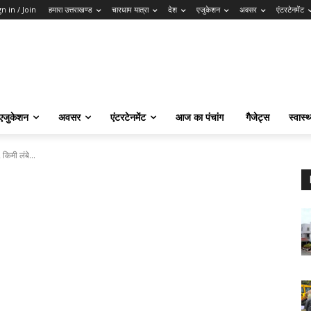
gn in / Join
हमारा उत्तराखण्ड
चारधाम यात्रा
देश
एजुकेशन
अवसर
एंटरटेनमेंट
एजुकेशन
अवसर
एंटरटेनमेंट
आज का पंचांग
गैजेट्स
स्वास्थ
 किमी लंबे...