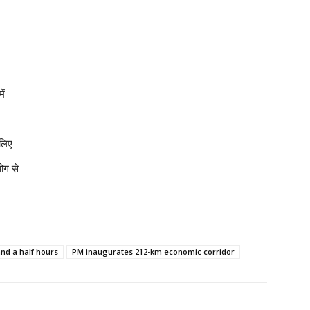
ें
 लिए
ोग से
and a half hours
PM inaugurates 212-km economic corridor