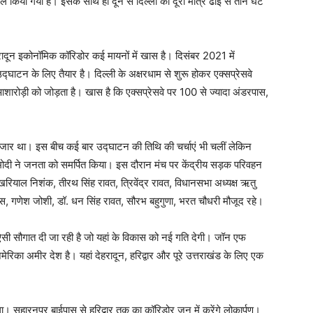
ल किया गया है। इसके साथ ही दून से दिल्ली की दूरी मात्र ढाई से तीन घंटे
ादून इकोनॉमिक कॉरिडोर कई मायनों में खास है। दिसंबर 2021 में
 उद्घाटन के लिए तैयार है। दिल्ली के अक्षरधाम से शुरू होकर एक्सप्रेसवे
शारोड़ी को जोड़ता है। खास है कि एक्सप्रेसवे पर 100 से ज्यादा अंडरपास,
ंतजार था। इस बीच कई बार उद्घाटन की तिथि की चर्चाएं भी चलीं लेकिन
 मोदी ने जनता को समर्पित किया। इस दौरान मंच पर केंद्रीय सड़क परिवहन
पोखरियाल निशंक, तीरथ सिंह रावत, त्रिवेंद्र रावत, विधानसभा अध्यक्ष ऋतु
, गणेश जोशी, डॉ. धन सिंह रावत, सौरभ बहुगुणा, भरत चौधरी मौजूद रहे।
ऐसी सौगात दी जा रही है जो यहां के विकास को नई गति देगी। जॉन एफ
मेरिका अमीर देश है। यहां देहरादून, हरिद्वार और पूरे उत्तराखंड के लिए एक
ोगा। सहारनपुर बाईपास से हरिद्वार तक का कॉरिडोर जून में करेंगे लोकार्पण।