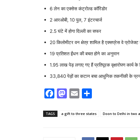
6 लेन का एक्सेस कंट्रोल्ड कॉरिडोर
2 आरओबी, 10 पुल, 7 इंटरचार्ज
2.5 घंटे में होगा दिल्ली का सफर
20 किलोमीटर वन क्षेत्र शामिल है एक्सप्रेस वे प्रोजेक्ट म
19 प्रतिशत ईंधन की बचत होने का अनुमान
1.95 लाख पेड़ लगाए गए हैं प्रतिपूरक वृक्षारोपण कार्य के
33,840 पेड़ों का कटान बचा आधुनिक तकनीकी के प्रय
F
M
E
S
a
a
m
h
c
st
ai
ar
TAGS
a gift to three states
Doon to Delhi in two 
e
o
l
e
b
d