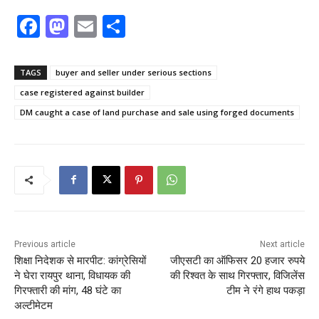
F
M
E
S
a
a
m
h
c
st
ai
ar
TAGS
buyer and seller under serious sections
e
o
l
e
case registered against builder
b
d
DM caught a case of land purchase and sale using forged documents
o
o
o
n
k
Previous article
Next article
शिक्षा निदेशक से मारपीट: कांग्रेसियों
जीएसटी का ऑफिसर 20 हजार रुपये
ने घेरा रायपुर थाना, विधायक की
की रिश्वत के साथ गिरफ्तार, विजिलेंस
गिरफ्तारी की मांग, 48 घंटे का
टीम ने रंगे हाथ पकड़ा
अल्टीमेटम