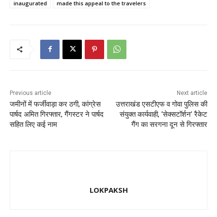
e
o
l
e
inaugurated
made this appeal to the travelers
b
d
o
o
o
n
k
Previous article
Next article
जमीनों में फर्जीवाड़ा कर ठगी, कांग्रेस
उत्तराखंड एसटीएफ व गोवा पुलिस की
पार्षद अमित गिरफ्तार, गैंगस्टर ने पार्षद
संयुक्त कार्यवाही, ‘सेक्सटॉर्शन’ रैकेट
सहित लिए कई नाम
गैंग का सरगना दून से गिरफ्तार
LOKPAKSH