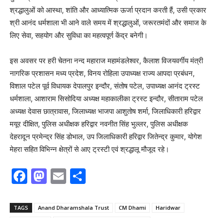
श्रद्धालुओं को आस्था, शांति और आध्यात्मिक ऊर्जा प्रदान करती हैं, उसी प्रकार
श्री आनंद धर्मशाला भी आने वाले समय में श्रद्धालुओं, जरूरतमंदों और समाज के
लिए सेवा, सहयोग और सुविधा का महत्वपूर्ण केंद्र बनेगी।
इस अवसर पर हरी चेतना नन्द महाराज महामंडलेश्वर, कैलाश विजयवर्गीय मंत्री
नागरिक प्रशासन मध्य प्रदेश, विनय रोहिला उपाध्यक्ष राज्य आपदा प्रबंधन,
विशाल पटेल पूर्व विधायक देपालपुर इन्दौर, संतोष पटेल, उपाध्यक्ष आनंद ट्रस्ट
धर्मशाला, आशाराम सिसोदिया अध्यक्ष महाकालीका ट्रस्ट इन्दौर, सीताराम पटेल
अध्यक्ष देवास छात्रावास, जिलाध्यक्ष भाजपा आशुतोष शर्मा, जिलाधिकारी हरिद्वार
मयूर दीक्षित, पुलिस अधीक्षक हरिद्वार नवनीत सिंह भुल्लर, पुलिस अधीक्षक
देहरादून प्रमेन्द्र सिंह डोभाल, उप जिलाधिकारी हरिद्वार जितेन्द्र कुमार, योगेश
मेहरा सहित विभिन्न क्षेत्रों से आए ट्रस्टी एवं श्रद्धालू मौजूद रहे।
F
M
E
S
a
a
m
h
c
st
ai
ar
TAGS
Anand Dharamshala Trust
CM Dhami
Haridwar