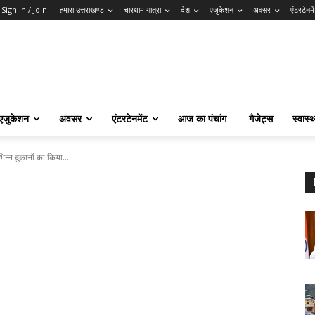
Sign in / Join
हमारा उत्तराखण्ड
चारधाम यात्रा
देश
एजुकेशन
अवसर
एंटरटेनमे
एजुकेशन
अवसर
एंटरटेनमेंट
आज का पंचांग
गैजेट्स
स्वास्थ
न्न दुकानों का किया...