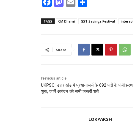
F
M
E
S
a
a
m
h
c
st
ai
ar
TAGS
CM Dhami
GST Savings Festival
intera
e
o
l
e
b
d
o
o
Share
o
n
k
Previous article
UKPSC: उत्तराखंड में प्रधानाचार्य के 692 पदों के पंजीकर
शुरू, जानें आवेदन की सभी जरूरी शर्तें
LOKPAKSH