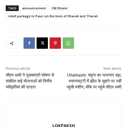
c
st
ai
ar
TAGS
announcement
CM Dhami
e
o
l
e
relief package to Pauri on the lines of Dharali and Tharali
b
d
o
o
o
n
k
Previous article
Next article
सीएम धामी ने मुख्यमंत्री घोषणा से
Uttarkashi: यमुना का जलस्तर बढ़ा,
संबंधित कई योजनाओं को वित्तीय
स्यानाचट्टी में झील के मुहाने पर नहीं
स्वीकृतियां की प्रदान
पहुंची मशीन, मौके पर पहुंचे सीएम धामी
LOKPAKSH