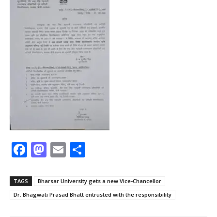
F
M
E
S
a
a
m
h
c
st
ai
ar
TAGS
Bharsar University gets a new Vice-Chancellor
e
o
l
e
Dr. Bhagwati Prasad Bhatt entrusted with the responsibility
b
d