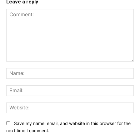
Leave a reply
Comment:
Na
Ema
Web
Save my name, email, and website in this browser for the
next time I comment.