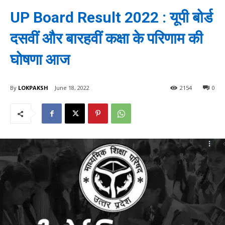
UP Board Result 2022 : यूपी बोर्ड
दसवीं और बारहवीं कक्षा के परिणाम की
घोषणा आज
By
LOKPAKSH
June 18, 2022
2154
0