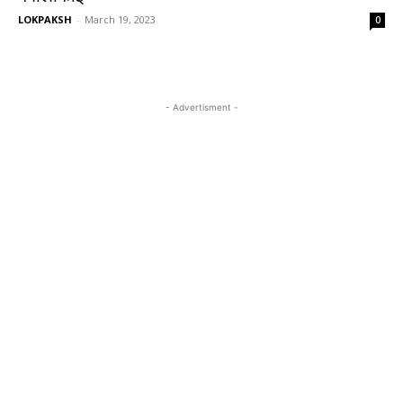
LOKPAKSH
-
March 19, 2023
0
- Advertisment -