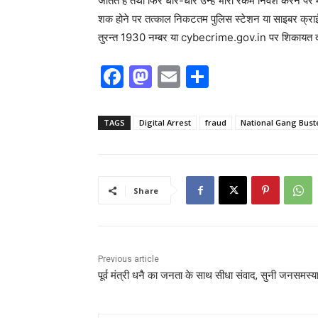
जीतते हैं तथा फिर धीरे-धीरे उन्हें भारी रकम निवेश करने पर
शक होने पर तत्काल निकटतम पुलिस स्टेशन या साइबर क्राईम
तुरन्त 1930 नम्बर या cybecrime.gov.in पर शिकायत दर
F
M
E
S
a
a
m
h
c
st
ai
ar
TAGS
Digital Arrest
fraud
National Gang Bust
e
o
l
e
b
d
o
o
Share
o
n
k
Previous article
पूर्व मंत्री धनै का जनता के साथ सीधा संवाद, सुनी जनसमस्या