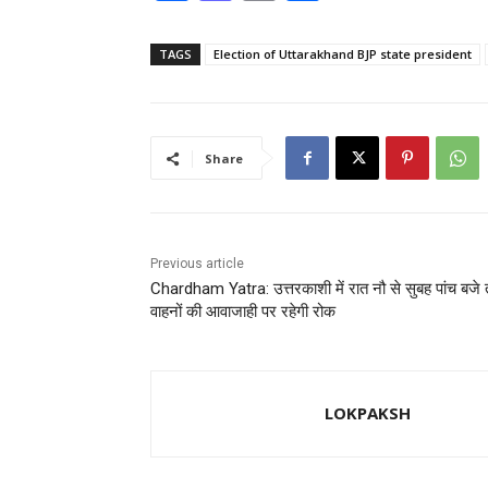
a
a
m
h
c
st
ai
ar
TAGS
Election of Uttarakhand BJP state president
e
o
l
e
b
d
o
o
Share
o
n
k
Previous article
Chardham Yatra: उत्तरकाशी में रात नौ से सुबह पांच बजे
वाहनों की आवाजाही पर रहेगी रोक
LOKPAKSH