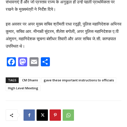
संभावनाएं हैं और जो प्रस्ताव राज्य के अनुकूल हों उन्हें पहली प्राथमिकता पर
रखने के मुख्यमंत्री ने निर्देश दिये।
इस अवसर पर अपर मुख्य सचिव श्रीमती राधा रतूड़ी, पुलिस महानिदेशक अभिनव
कुमार, सचिव आर. मीनाक्षी सुंदरम, शैलेश बगोली, अपर पुलिस महानिदेशक ए.पी
अंशुमन, महानिदेशक सूचना बंशीधर तिवारी और अपर सचिव जे.सी. काण्डपाल
उपस्थित थे।
F
M
E
S
a
a
m
h
c
st
ai
ar
TAGS
CM Dhami
gave these important instructions to officials
e
o
l
e
High Level Meeting
b
d
o
o
o
n
k