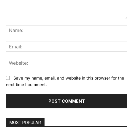
Comment:
Na
Ema
Web
Save my name, email, and website in this browser for the
next time I comment.
MOST POPULAR