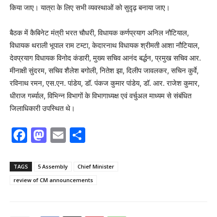
किया जाए। यात्रा के लिए सभी व्यवस्थाओं को सुदृढ़ बनाया जाए।
बैठक में कैबिनेट मंत्री भरत चौधरी, विधायक कर्णप्रयाग अनिल नौटियाल,
विधायक थराली भूपाल राम टम्टा, केदारनाथ विधायक श्रीमती आशा नौटियाल,
देवप्रयाग विधायक विनोद कंडारी, मुख्य सचिव आनंद बर्द्धन, प्रमुख सचिव आर.
मीनाक्षी सुंदरम, सचिव शैलेश बगोली, नितेश झा, दिलीप जावलकर, सचिन कुर्वे,
रविनाथ रमन, एस.एन. पांडेय, डॉ. पंकज कुमार पांडेय, डॉ. आर. राजेश कुमार,
धीराज गर्ब्याल, विभिन्न विभागों के विभागाध्यक्ष एवं वर्चुअल माध्यम से संबंधित
जिलाधिकारी उपस्थित थे।
F
M
E
S
a
a
m
h
c
st
ai
ar
TAGS
5 Assembly
Chief Minister
e
o
l
e
review of CM announcements
b
d
o
o