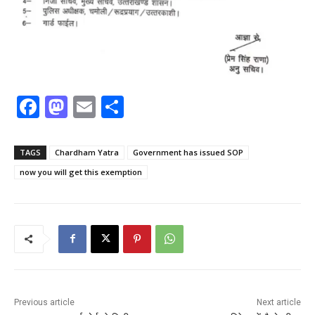
F
M
E
S
a
a
m
h
c
st
ai
ar
TAGS
Chardham Yatra
Government has issued SOP
e
o
l
e
now you will get this exemption
b
d
o
o
o
n
k
Previous article
Next article