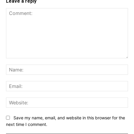
Leave a reply
Comment:
Na
Ema
Web
Save my name, email, and website in this browser for the
next time I comment.