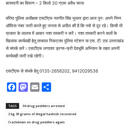
बरामदगी का विवरण – 2 किलो 30 ग्राम अवैध चरस
वरिष्ठ पुलिस अधीक्षक एसटीएफ नवनीत सिंह भुल्लर द्वारा आज पुनः अपने निम्न
ऑफिस नंबर जारी करते हुए जनता से अपील की है कि नशे से दूर रहे। किसी भी
प्रकार के लालच में आकर नशा तस्करी न करें। नशा तस्करी करने वालों के
खिलाफ कार्यवाही हेतु तत्काल निकटतम पुलिस स्टेशन या एस. टी. एफ उत्तराखंड
से संपर्क करें। एसटीएफ लगातार ड्रग्स-फ्री देवभूमि अभियान के तहत अपनी
कार्यवाही जारी रखे रहेगी।
एसटीएफ से संपर्क हेतु 0135-2656202, 9412029536
F
M
E
S
a
a
m
h
c
st
ai
ar
TAGS
04 drug peddlers arrested
e
o
l
e
2 kg 30 grams of illegal hashish recovered
b
d
Crackdown on drug peddlers again