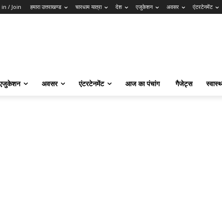
 in / Join
हमारा उत्तराखण्ड
चारधाम यात्रा
देश
एजुकेशन
अवसर
एंटरटेनमेंट
एजुकेशन
अवसर
एंटरटेनमेंट
आज का पंचांग
गैजेट्स
स्वास्थ