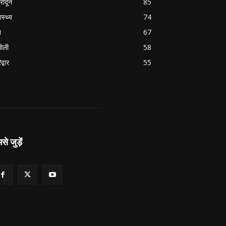
हरादून
85
ास्थ्य
74
श
67
ोली
58
द्वार
55
से जुड़ें