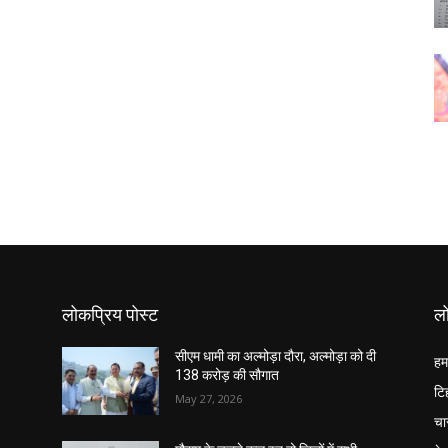
लोकप्रिय पोस्ट
लो
सीएम धामी का अल्मोड़ा दौरा, अल्मोड़ा को दी
हम
138 करोड़ की सौगात
टि
May 27, 2026
चा